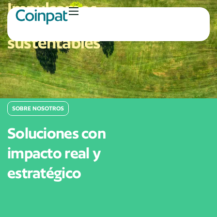
I
m
p
u
l
s
a
m
o
s
p
r
o
y
e
c
t
o
s
s
u
s
t
e
n
t
a
b
l
e
s
SOBRE NOSOTROS
Soluciones
con
impacto
real
y
estratégico