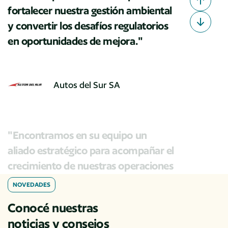
fortalecer nuestra gestión ambiental
y convertir los desafíos regulatorios
en oportunidades de mejora."
Autos del Sur SA
"Encontramos en su equipo un
aliado estratégico para acompañar el
crecimiento de nuestras operaciones
con una mirada sostenible y
NOVEDADES
orientada a resultados."
Conocé nuestras
noticias y consejos