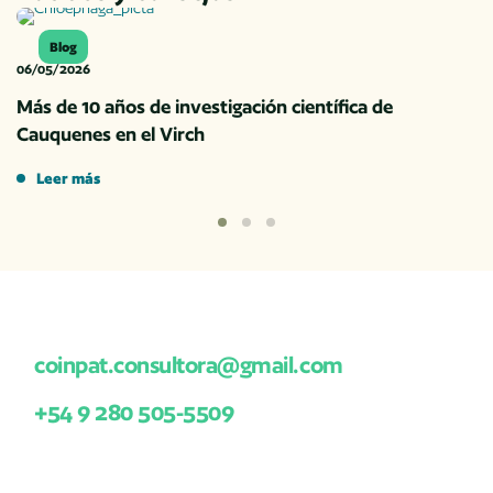
Grupo Conarpesa
Blog
06/05/2026
Más de 10 años de investigación científica de
"Su enfoque integral nos permitió
Cauquenes en el Virch
avanzar en nuestros objetivos de
Leer más
calidad, sostenibilidad y eficiencia,
generando resultados medibles para
la organización."
Transformando el futuro de los proyectos patagónicos.
Peinaduría Río Chubut
coinpat.consultora@gmail.com
+54 9 280 505-5509
Linkedin
Instagram
Facebook
Twitter/X
"Encontramos en su equipo
Links